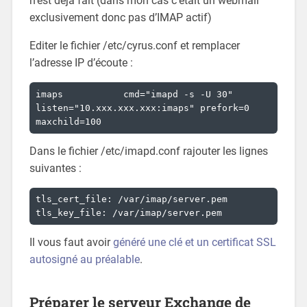
n’est déjà fait (dans mon cas c’était un webmail
exclusivement donc pas d’IMAP actif)
Editer le fichier /etc/cyrus.conf et remplacer
l’adresse IP d’écoute :
imaps		cmd="imapd -s -U 30" 
listen="10.xxx.xxx.xxx:imaps" prefork=0 
maxchild=100
Dans le fichier /etc/imapd.conf rajouter les lignes
suivantes :
tls_cert_file: /var/imap/server.pem

tls_key_file: /var/imap/server.pem
Il vous faut avoir
généré une clé et un certificat SSL
autosigné au préalable
.
Préparer le serveur Exchange de