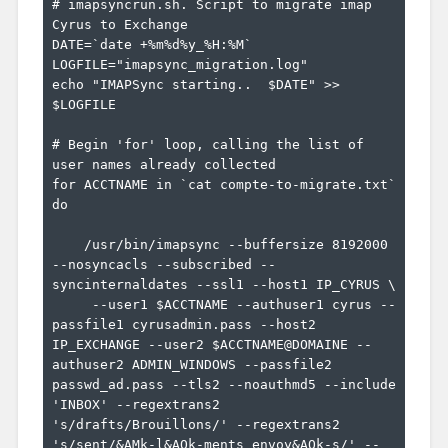
# imapsyncrun.sh. Script to migrate imap 
Cyrus to Exchange

DATE=`date +%m%d%y_%H:%M`

LOGFILE="imapsync_migration.log"

echo "IMAPSync starting..  $DATE" >> 
$LOGFILE

# Begin 'for' loop, calling the list of 
user names already collected

for ACCTNAME in `cat compte-to-migrate.txt`

do

    /usr/bin/imapsync --buffersize 8192000 
--nosyncacls --subscribed --
syncinternaldates --ssl1 --host1 IP_CYRUS \

     --user1 $ACCTNAME --authuser1 cyrus --
passfile1 cyrusadmin.pass --host2 
IP_EXCHANGE --user2 $ACCTNAME@DOMAINE --
authuser2 ADMIN_WINDOWS --passfile2 
passwd_ad.pass --tls2 --noauthmd5 --include 
'INBOX' --regextrans2 
's/drafts/Brouillons/' --regextrans2 
's/sent/&AMk-l&AOk-ments envoy&AOk-s/' --