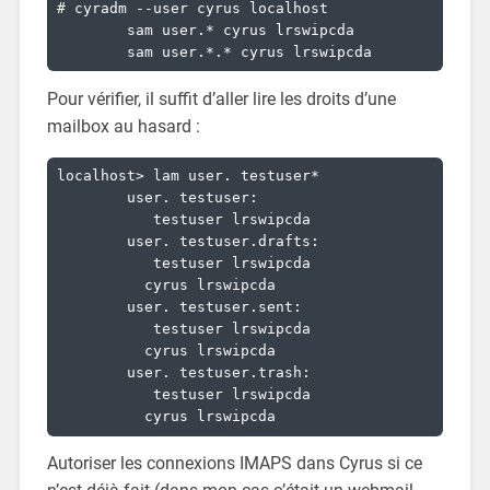
# cyradm --user cyrus localhost

	sam user.* cyrus lrswipcda

	sam user.*.* cyrus lrswipcda
Pour vérifier, il suffit d’aller lire les droits d’une
mailbox au hasard :
localhost> lam user. testuser*

	user. testuser:

	   testuser lrswipcda

	user. testuser.drafts:

	   testuser lrswipcda

	  cyrus lrswipcda

	user. testuser.sent:

	   testuser lrswipcda

	  cyrus lrswipcda

	user. testuser.trash:

	   testuser lrswipcda

	  cyrus lrswipcda
Autoriser les connexions IMAPS dans Cyrus si ce