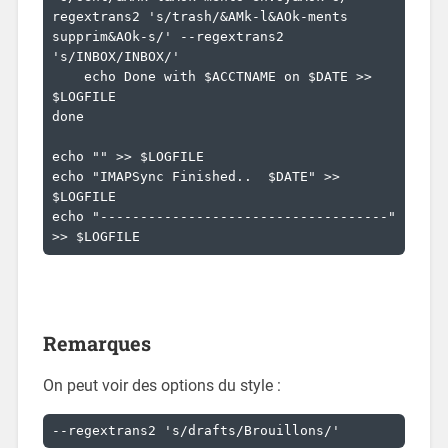
regextrans2 's/trash/&AMk-l&AOk-ments 
supprim&AOk-s/' --regextrans2 
's/INBOX/INBOX/'

    echo Done with $ACCTNAME on $DATE >> 
$LOGFILE

done

echo "" >> $LOGFILE

echo "IMAPSync Finished..  $DATE" >> 
$LOGFILE

echo "------------------------------------" 
>> $LOGFILE
Remarques
On peut voir des options du style :
--regextrans2 's/drafts/Brouillons/'