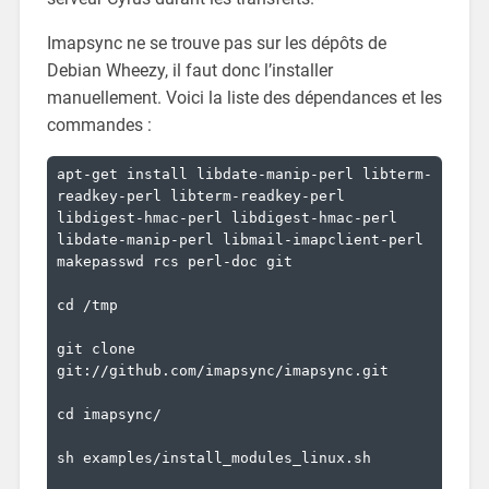
Imapsync ne se trouve pas sur les dépôts de
Debian Wheezy, il faut donc l’installer
manuellement. Voici la liste des dépendances et les
commandes :
apt-get install libdate-manip-perl libterm-
readkey-perl libterm-readkey-perl 
libdigest-hmac-perl libdigest-hmac-perl 
libdate-manip-perl libmail-imapclient-perl 
makepasswd rcs perl-doc git

cd /tmp

git clone 
git://github.com/imapsync/imapsync.git

cd imapsync/

sh examples/install_modules_linux.sh
