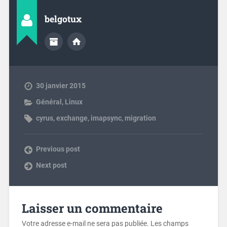
belgotux
30 janvier 2015
Général
,
Linux
cyrus
,
exchange
,
imapsync
,
migration
Previous post
Next post
Laisser un commentaire
Votre adresse e-mail ne sera pas publiée.
Les champs