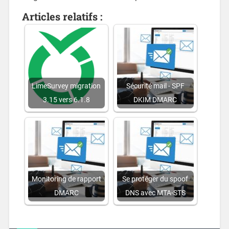
Articles relatifs :
LimeSurvey migration
Sécurité mail - SPF
3.15 vers 6.1.8
DKIM DMARC
Monitoring de rapport
Se protéger du spoof
DMARC
DNS avec MTA-STS