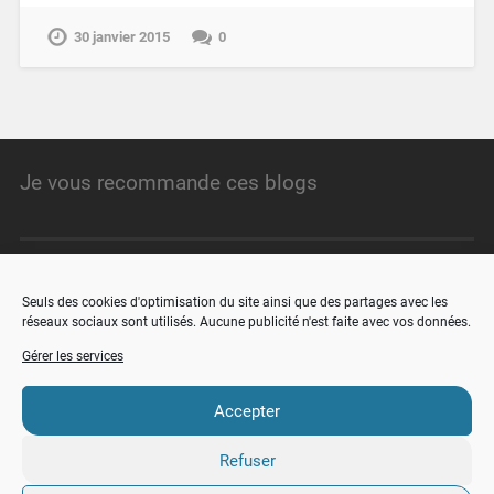
30 janvier 2015
0
Je vous recommande ces blogs
Angristan.fr
Seuls des cookies d'optimisation du site ainsi que des partages avec les
réseaux sociaux sont utilisés. Aucune publicité n'est faite avec vos données.
minimachines.net
Gérer les services
faire-ca-soi-meme.fr
Accepter
Refuser