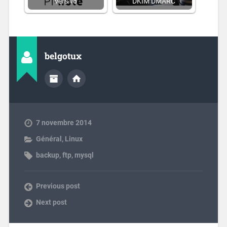
vers v6
DKIM DMARC
belgotux
7 novembre 2014
Général
,
Linux
backup
,
ftp
,
mysql
Previous post
Next post