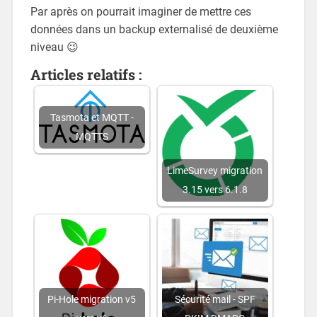
Par après on pourrait imaginer de mettre ces
données dans un backup externalisé de deuxième
niveau 😉
Articles relatifs :
Tasmota et MQTT -
MQTTS
LimeSurvey migration
3.15 vers 6.1.8
Pi-Hole migration v5
Sécurité mail - SPF