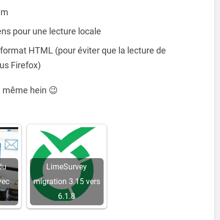
mum
iens pour une lecture locale
au format HTML (pour éviter que la lecture de
us Firefox)
d même hein 😉
du
LimeSurvey
vec
migration 3.15 vers
6.1.8