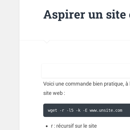
Aspirer un site
Voici une commande bien pratique, à 
site web :
wget -r -l5 -k -E www.unsite.com
r : récursif sur le site