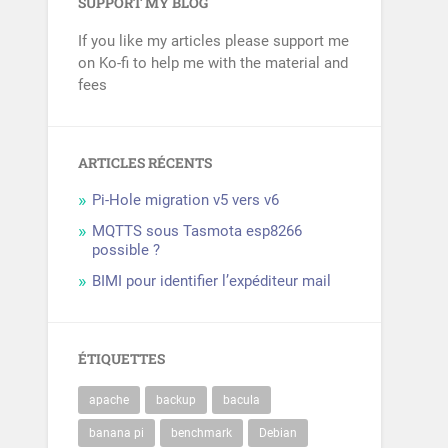
SUPPORT MY BLOG
If you like my articles please support me
on Ko-fi to help me with the material and
fees
ARTICLES RÉCENTS
Pi-Hole migration v5 vers v6
MQTTS sous Tasmota esp8266
possible ?
BIMI pour identifier l’expéditeur mail
ÉTIQUETTES
apache
backup
bacula
banana pi
benchmark
Debian