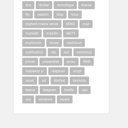
dns
docker
domotique
free-sa
ftp
jeedom
ldap
linux
logitech media server
M365
mail
mariadb
mdadm
MQTT
multiroom
mysql
nextcloud
notification
ntp
nut
owncloud
pihole
powershell
proxy
RAID
raspberry pi
raspbian
script
squid
ssl
startssl
tasmota
teams
telegram
traefik
ups
vps
windows
wuala