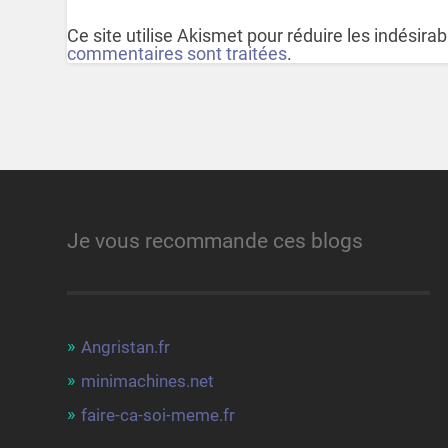
Ce site utilise Akismet pour réduire les indésira
commentaires sont traitées
.
Je vous recommande ces blogs
Angristan.fr
minimachines.net
faire-ca-soi-meme.fr