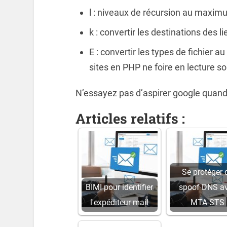
l : niveaux de récursion au maxi
k : convertir les destinations des l
E : convertir les types de fichier 
sites en PHP ne foire en lecture so
N’essayez pas d’aspirer google quan
Articles relatifs :
Se protéger 
BIMI pour identifier
spoof DNS a
l'expéditeur mail
MTA-STS