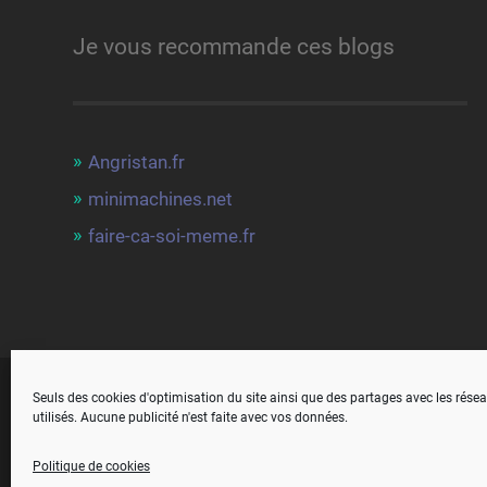
Je vous recommande ces blogs
Angristan.fr
minimachines.net
faire-ca-soi-meme.fr
Seuls des cookies d'optimisation du site ainsi que des partages avec les rése
© 2026
MON LINUX
— POWERED BY
WORDPRESS
utilisés. Aucune publicité n'est faite avec vos données.
Politique de cookies