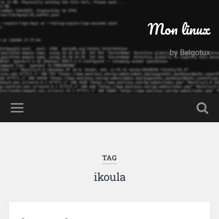
Mon linux
by Belgotux
TAG
ikoula