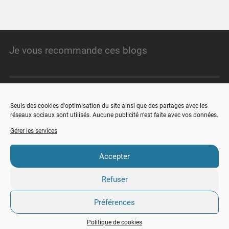
Je vous recommande ces blogs
Angristan.fr
Seuls des cookies d'optimisation du site ainsi que des partages avec les
réseaux sociaux sont utilisés. Aucune publicité n'est faite avec vos données.
minimachines.net
Gérer les services
faire-ca-soi-meme.fr
Accepter
Refuser
© 2026
MON LINUX
UP ↑
Préférences
Politique de cookies