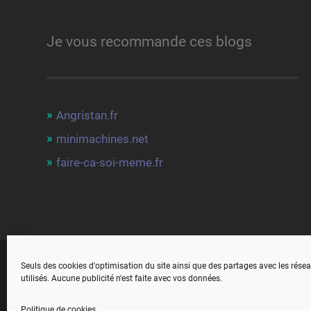
Je vous recommande ces blogs
Angristan.fr
minimachines.net
faire-ca-soi-meme.fr
Seuls des cookies d'optimisation du site ainsi que des partages avec les rése
© 2026
MON LINUX
— POWERED BY
WORDPRESS
utilisés. Aucune publicité n'est faite avec vos données.
Politique de cookies