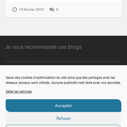
19 février 2015
0
Je vous recommande ces blogs
Angristan.fr
Seuls des cookies d'optimisation du site ainsi que des partages avec les
réseaux sociaux sont utilisés. Aucune publicité n'est faite avec vos données.
minimachines.net
Gérer les services
faire-ca-soi-meme.fr
Accepter
Refuser